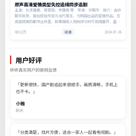
原声高清爱情类型失控追缉同步追剧
主演：长泽雅美、蒋雯丽、宋康昊 等 导演：许鞍华 简介：由许
鞍华执导，融合民俗传说与当代寓言，为韩国出品的爱情作品。在
高度疏离的都市丛林里，叙事围绕人物抉择与时代氛围展开，直面
人性的幽微灰域。主演以细腻表演撑起情感层次，兼顾观赏性与现
12万
动漫
2024-07-26
实意义。
用户好评
听听真实用户的使用反馈
「
更新很快，国产剧追起来很顺手，画质清晰，手机上
也不卡。
」
小雅
剧迷
「
分类清楚，找片方便，适合一家人一起看电视剧。
」