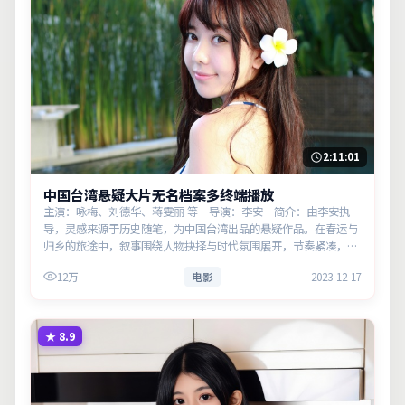
2:11:01
中国台湾悬疑大片无名档案多终端播放
主演：咏梅、刘德华、蒋雯丽 等 导演：李安 简介：由李安执
导，灵感来源于历史随笔，为中国台湾出品的悬疑作品。在春运与
归乡的旅途中，叙事围绕人物抉择与时代氛围展开，节奏紧凑，反
转不断。主演以细腻表演撑起情感层次，兼顾观赏性与现实意义。
12万
电影
2023-12-17
★
8.9