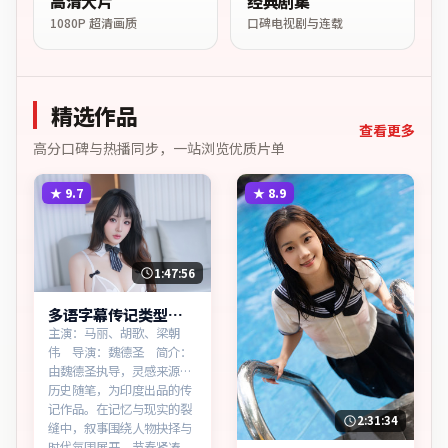
高清大片
经典剧集
1080P 超清画质
口碑电视剧与连载
精选作品
查看更多
高分口碑与热播同步，一站浏览优质片单
★
9.7
★
8.9
1:47:56
多语字幕传记类型银
翼边界同步追剧
主演：马丽、胡歌、梁朝
伟 导演：魏德圣 简介：
由魏德圣执导，灵感来源于
历史随笔，为印度出品的传
记作品。在记忆与现实的裂
2:31:34
缝中，叙事围绕人物抉择与
时代氛围展开，节奏紧凑，