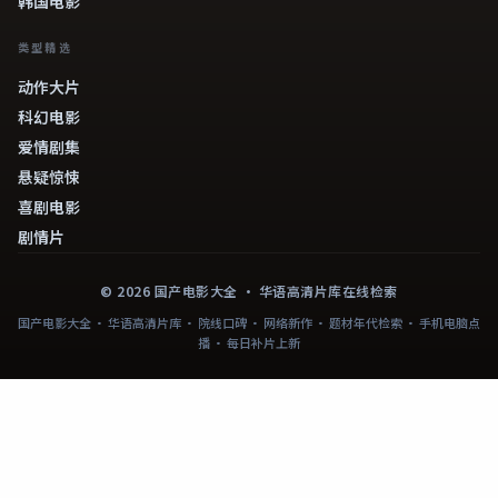
韩国电影
类型精选
动作大片
科幻电影
爱情剧集
悬疑惊悚
喜剧电影
剧情片
©
2026
国产电影大全
· 华语高清片库在线检索
国产电影大全 · 华语高清片库 · 院线口碑 · 网络新作 · 题材年代检索 · 手机电脑点
播 · 每日补片上新