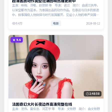
超清画质动作类型狂潮回响热播更新中
主演：咏梅、汤唯、赵丽颖 等 导演：诺兰 简介：由诺兰执导，
以架空都市为蓝本，为泰国出品的动作作品。在春运与归乡的旅途
中，叙事围绕人物抉择与时代氛围展开，见证小人物的尊严突围。
主演以细腻表演撑起情感层次，兼顾观赏性与现实意义。
9.4万
电影
2024-08-12
★
9.6
2:48:58
法国奇幻大片长夜边界高清完整在线
主演：范伟、雷佳音、河正宇 等 导演：文牧野 简介：由文牧野