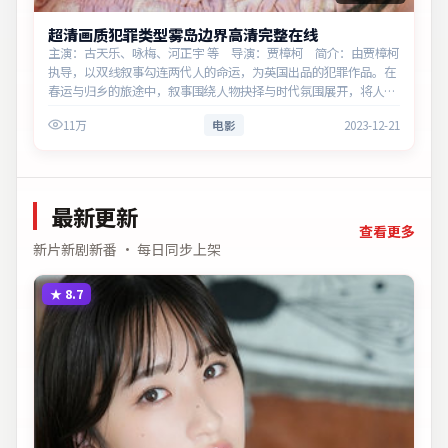
超清画质犯罪类型雾岛边界高清完整在线
主演：古天乐、咏梅、河正宇 等 导演：贾樟柯 简介：由贾樟柯
执导，以双线叙事勾连两代人的命运，为英国出品的犯罪作品。在
春运与归乡的旅途中，叙事围绕人物抉择与时代氛围展开，将人物
推向道德与法律的边界。主演以细腻表演撑起情感层次，兼顾观赏
11万
电影
2023-12-21
性与现实意…
最新更新
查看更多
新片新剧新番 · 每日同步上架
★
8.7