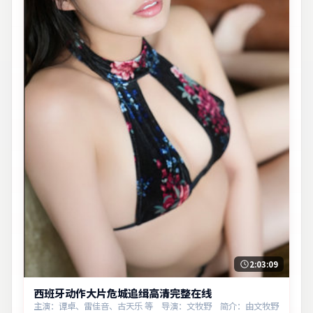
2:03:09
西班牙动作大片危城追缉高清完整在线
主演：谭卓、雷佳音、古天乐 等 导演：文牧野 简介：由文牧野