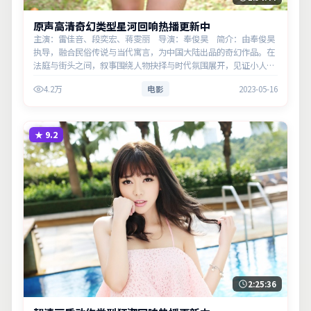
原声高清奇幻类型星河回响热播更新中
主演：雷佳音、段奕宏、蒋雯丽 导演：奉俊昊 简介：由奉俊昊
执导，融合民俗传说与当代寓言，为中国大陆出品的奇幻作品。在
法庭与街头之间，叙事围绕人物抉择与时代氛围展开，见证小人物
的尊严突围。主演以细腻表演撑起情感层次，兼顾观赏性与现实意
4.2万
电影
2023-05-16
义。
★
9.2
2:25:36