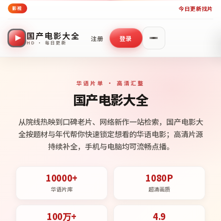
今日更新
找片
影视
国产电影大全
注册
登录
HD · 每日更新
华语片单 · 高清汇整
国产电影大全
从院线热映到口碑老片、网络新作一站检索，国产电影大
全按题材与年代帮你快速锁定想看的华语电影；高清片源
持续补全，手机与电脑均可流畅点播。
10000+
1080P
华语片库
超清画质
100万+
4.9