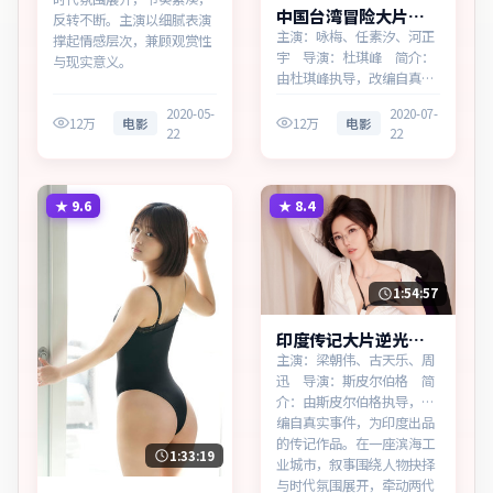
中国台湾冒险大片霓
反转不断。主演以细腻表演
虹追缉蓝光资源看
主演：咏梅、任素汐、河正
撑起情感层次，兼顾观赏性
宇 导演：杜琪峰 简介：
与现实意义。
由杜琪峰执导，改编自真实
事件，为中国台湾出品的冒
2020-05-
2020-07-
险作品。在高度疏离的都市
12万
电影
12万
电影
22
22
丛林里，叙事围绕人物抉择
与时代氛围展开，见证小人
物的尊严突围。主演以细腻
表演撑起情感层次，兼顾观
★
9.6
★
8.4
赏性与现实意义。
1:54:57
印度传记大片逆光边
界无广告观看
主演：梁朝伟、古天乐、周
迅 导演：斯皮尔伯格 简
介：由斯皮尔伯格执导，改
编自真实事件，为印度出品
的传记作品。在一座滨海工
1:33:19
业城市，叙事围绕人物抉择
与时代氛围展开，牵动两代