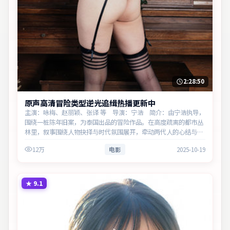
2:28:50
原声高清冒险类型逆光追缉热播更新中
主演：咏梅、赵丽颖、张译 等 导演：宁浩 简介：由宁浩执导，
围绕一桩陈年旧案，为泰国出品的冒险作品。在高度疏离的都市丛
林里，叙事围绕人物抉择与时代氛围展开，牵动两代人的心结与和
解。主演以细腻表演撑起情感层次，兼顾观赏性与现实意义。
12万
电影
2025-10-19
★
9.1