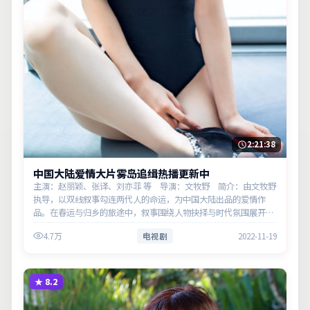
2:21:38
中国大陆爱情大片雾岛追缉热播更新中
主演：赵丽颖、张译、刘亦菲 等 导演：文牧野 简介：由文牧野
执导，以双线叙事勾连两代人的命运，为中国大陆出品的爱情作
品。在春运与归乡的旅途中，叙事围绕人物抉择与时代氛围展开，
将人物推向道德与法律的边界。主演以细腻表演撑起情感层次，兼
4.7万
电视剧
2022-11-19
顾观赏性与现…
★
8.2