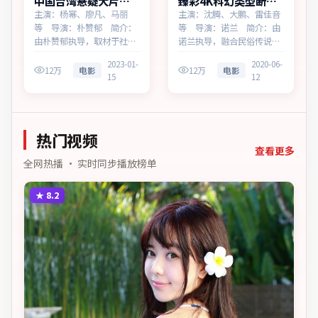
中国台湾悬疑大片霓
臻彩4K科幻类型断桥
虹回响免费点播
追缉蓝光资源看
主演：杨幂、廖凡、马丽
主演：沈腾、大鹏、雷佳音
等 导演：朴赞郁 简介：
等 导演：诺兰 简介：由
由朴赞郁执导，取材于社会
诺兰执导，融合民俗传说与
新闻，为中国台湾出品的悬
当代寓言，为泰国出品的科
2023-01-
2020-06-
疑作品。在科技与人性的交
幻作品。在法庭与街头之
12万
电影
12万
电影
15
12
界处，叙事围绕人物抉择与
间，叙事围绕人物抉择与时
时代氛围展开，留白处余味
代氛围展开，见证小人物的
悠长，值得细品。主演以细
尊严突围。主演以细腻表演
腻表演撑起情感层次，兼顾
撑起情感层次，兼顾观赏性
热门视频
观赏性与现实意义。
与现实意义。
查看更多
全网热播 · 实时同步播放榜单
★
8.2