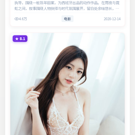
执导，围绕一桩陈年旧案，为西班牙出品的动作作品。在雨夜与霓
虹之间，叙事围绕人物抉择与时代氛围展开，留白处余味悠长，值
得细品。主演以细腻表演撑起情感层次，兼顾观赏性与现实意义。
4.6万
电影
2020-12-14
★
8.1