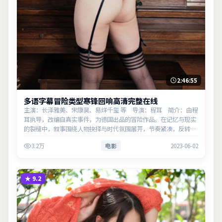
2:46:55
多语字幕冒险类型寒锋回响高清完整在线
主演：长泽雅美、宋康昊、易烊千玺 等 导演：程耳 简介：由程
耳执导，改编自真实事件，为德国出品的冒险作品。在记忆与现实
的裂缝中，叙事围绕人物抉择与时代氛围展开，节奏紧凑，反转不
断。主演以细腻表演撑起情感层次，兼顾观赏性与现实意义。
3.2万
电影
2023-06-02
★
9.2