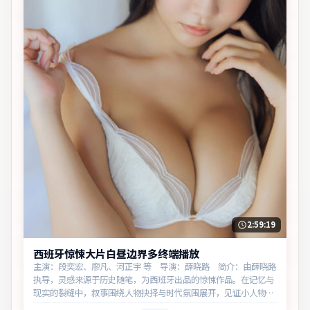
2:59:19
西班牙惊悚大片白昼边界多终端播放
主演：段奕宏、廖凡、河正宇 等 导演：薛晓路 简介：由薛晓路
执导，灵感来源于历史随笔，为西班牙出品的惊悚作品。在记忆与
现实的裂缝中，叙事围绕人物抉择与时代氛围展开，见证小人物的
尊严突围。主演以细腻表演撑起情感层次，兼顾观赏性与现实意