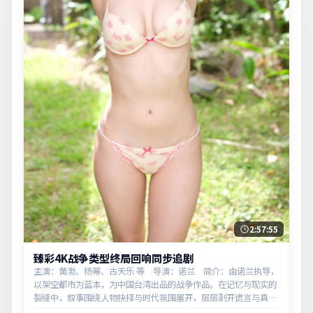
2:57:55
臻彩4K战争类型终局回响同步追剧
主演：黄渤、杨幂、古天乐 等 导演：诺兰 简介：由诺兰执导，
以架空都市为蓝本，为中国台湾出品的战争作品。在记忆与现实的
裂缝中，叙事围绕人物抉择与时代氛围展开，层层剥开谎言与真
相。主演以细腻表演撑起情感层次，兼顾观赏性与现实意义。