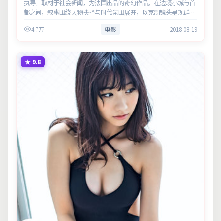
执导，取材于社会新闻，为法国出品的奇幻作品。在边境小城与首
都之间，叙事围绕人物抉择与时代氛围展开，以克制镜头呈现群像
张力。主演以细腻表演撑起情感层次，兼顾观赏性与现实意义。
4.7万
电影
2018-08-19
★
9.8