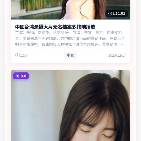
2:11:01
中国台湾悬疑大片无名档案多终端播放
主演：咏梅、刘德华、蒋雯丽 等 导演：李安 简介：由李安执
导，灵感来源于历史随笔，为中国台湾出品的悬疑作品。在春运与
归乡的旅途中，叙事围绕人物抉择与时代氛围展开，节奏紧凑，反
转不断。主演以细腻表演撑起情感层次，兼顾观赏性与现实意义。
12万
电影
2023-12-17
★
9.0