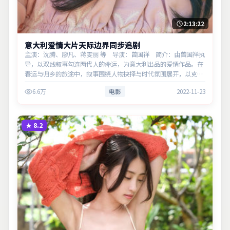
2:13:22
意大利爱情大片天际边界同步追剧
主演：沈腾、廖凡、蒋雯丽 等 导演：曾国祥 简介：由曾国祥执
导，以双线叙事勾连两代人的命运，为意大利出品的爱情作品。在
春运与归乡的旅途中，叙事围绕人物抉择与时代氛围展开，以克制
镜头呈现群像张力。主演以细腻表演撑起情感层次，兼顾观赏性与
6.6万
电影
2022-11-23
现实意义…
★
8.2