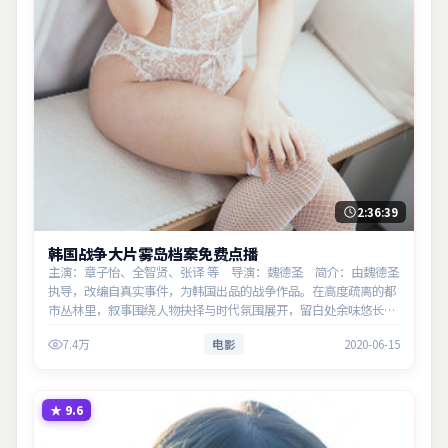
2:36:39
韩国战争大片雾岛档案免费点播
主演：章子怡、全智贤、张译 等 导演：魏德圣 简介：由魏德圣
执导，改编自真实事件，为韩国出品的战争作品。在高度疏离的都
市丛林里，叙事围绕人物抉择与时代氛围展开，留白处余味悠长，
值得细品。主演以细腻表演撑起情感层次，兼顾观赏性与现实意
7.4万
电影
2020-06-15
义。
★
9.6