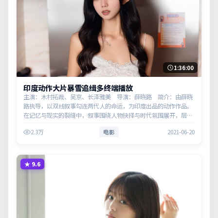
1:36:00
印度动作大片暴雪追缉多终端播放
主演：木村拓哉、吴京、长泽雅美 导演：薛晓路 简介：由薛晓
路执导，以双线叙事勾连两代人的命运，为印度出品的动作作品。
在记忆与现实的裂缝中，叙事围绕人物抉择与时代氛围展开，层层
剥开谎言与真相。主演以细腻表演撑起情感层次，兼顾观赏性与现
2.3万
电影
2021-06-20
实意义。
★
9.6