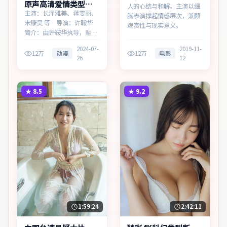
原声高清爱情类型失
人的心结与和解。主演以细
控追缉同步追剧
主演：长泽雅美、蒋雯丽、
腻表演撑起情感层次，兼顾
宋康昊 等 导演：许鞍华
观赏性与现实意义。
简介：由许鞍华执导，融合
民俗传说与当代寓言，为韩
2024-07-
2019-11-
国出品的爱情作品。在高度
12万
动漫
12万
电影
26
12
疏离的都市丛林里，叙事围
绕人物抉择与时代氛围展
开，直面人性的幽微灰域。
主演以细腻表演撑起情感层
★
8.5
★
9.2
次，兼顾观赏性与现实意
义。
1:59:24
2:42:11